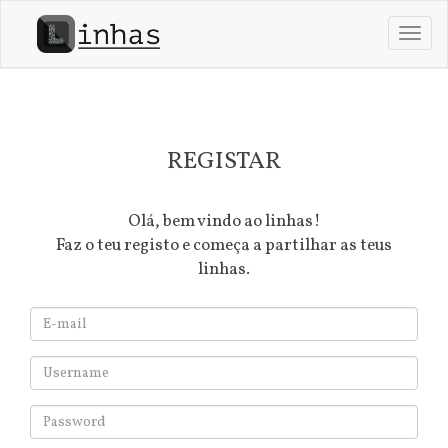
Passar
para
Toggl
o
navig
conteúdo
principal
REGISTAR
Olá, bem vindo ao linhas!
Faz o teu registo e começa a partilhar as teus
linhas.