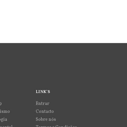
LINK'S
9
Entrar
vismo
Contacto
ogia
Sobre nós