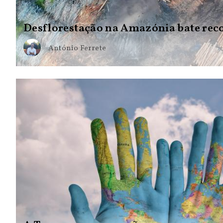
Desflorestação na Amazónia bate reco
António Ferrete