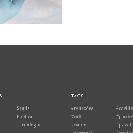
S
TAGS
Saúde
#reflexões
#covid1
Política
#cultura
#positi
Tecnologia
#saude
#psicol