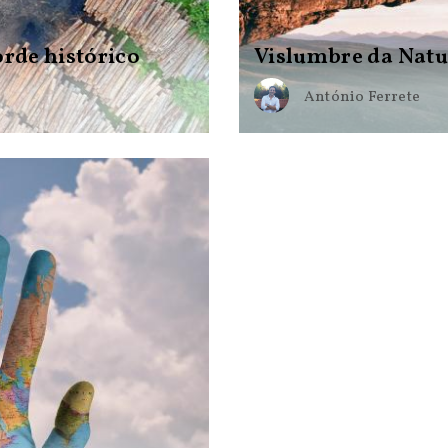
rde histórico
Vislumbre da Nat
António Ferrete