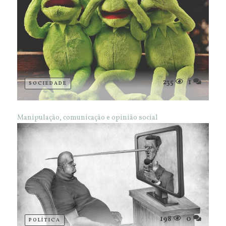
235
1
SOCIEDADE
Manipulação, comunicação e opinião social
198
0
POLÍTICA