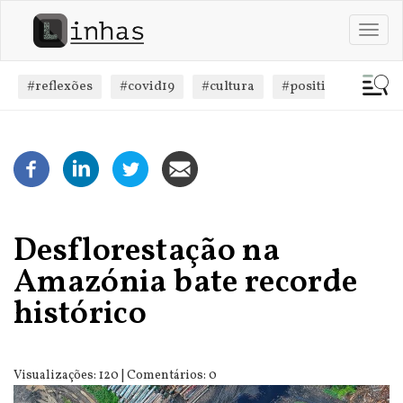
Passar
para
Toggl
o
navig
conteúdo
principal
#reflexões
#covid19
#cultura
#positivismo
#
Desflorestação na
Amazónia bate recorde
histórico
Visualizações: 120 | Comentários: 0