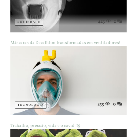
423
2
SOCIEDADE
Máscaras da Decathlon transformadas em ventiladores!
235
0
TECNOLOGIA
Trabalho, pressão, vida e o covid-19