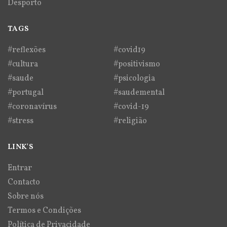
Desporto
TAGS
#reflexões
#covid19
#cultura
#positivismo
#saude
#psicologia
#portugal
#saudemental
#coronavírus
#covid-19
#stress
#religião
LINK'S
Entrar
Contacto
Sobre nós
Termos e Condições
Política de Privacidade