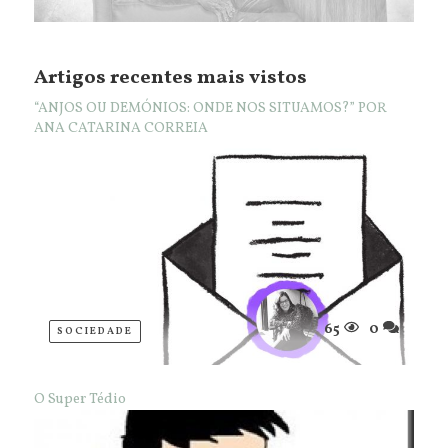
Artigos recentes mais vistos
“ANJOS OU DEMÓNIOS: ONDE NOS SITUAMOS?” POR
ANA CATARINA CORREIA
65
0
SOCIEDADE
O Super Tédio