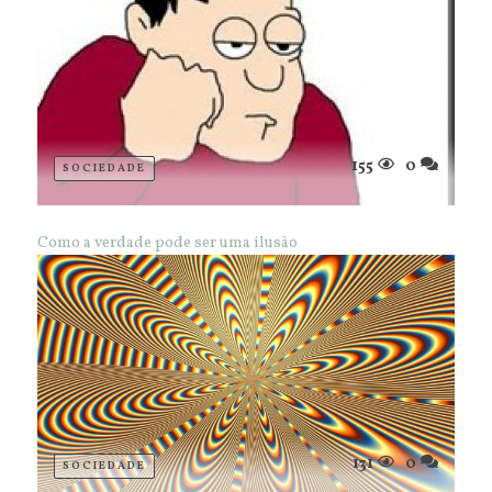
155
0
SOCIEDADE
Como a verdade pode ser uma ilusão
131
0
SOCIEDADE