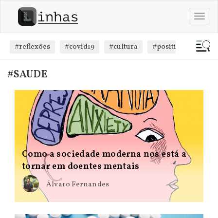
Passar
para
Toggl
o
navig
conteúdo
principal
#reflexões
#covid19
#cultura
#positivismo
#
#SAUDE
Como a sociedade moderna nos está a
tornar em doentes mentais
Álvaro Fernandes