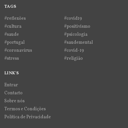
TAGS
#reflexões
#covid19
#cultura
#positivismo
#saude
#psicologia
#portugal
#saudemental
#coronavírus
#covid-19
#stress
#religião
LINK'S
Entrar
Contacto
Sobre nós
Termos e Condições
Política de Privacidade