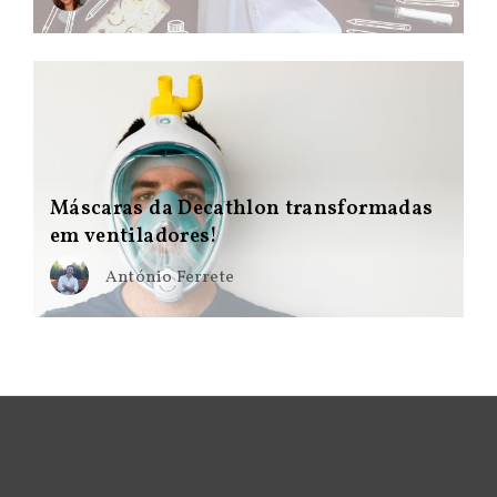
Máscaras da Decathlon transformadas
em ventiladores!
António Ferrete