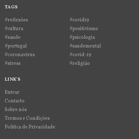
TAGS
#reflexões
#covid19
#cultura
#positivismo
#saude
#psicologia
#portugal
#saudemental
#coronavírus
#covid-19
#stress
#religião
LINK'S
Entrar
Contacto
Sobre nós
Termos e Condições
Política de Privacidade