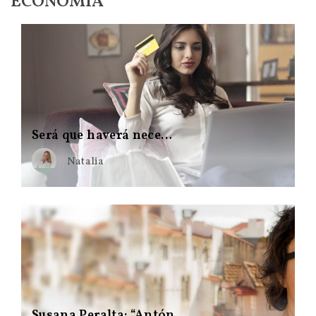
ECONOMIA
Será que haverá nece…
Natalia
Susana Peralta: “Antón…