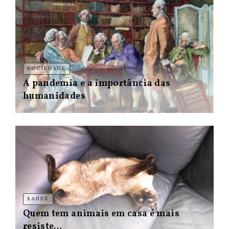
SOCIEDADE
A pandemia e a importância das
humanidades
SAÚDE
Quem tem animais em casa é mais
resiste…