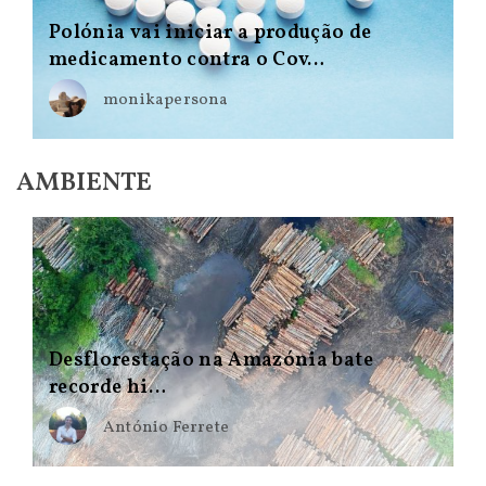
Polónia vai iniciar a produção de
medicamento contra o Cov…
monikapersona
AMBIENTE
Desflorestação na Amazónia bate
recorde hi…
António Ferrete