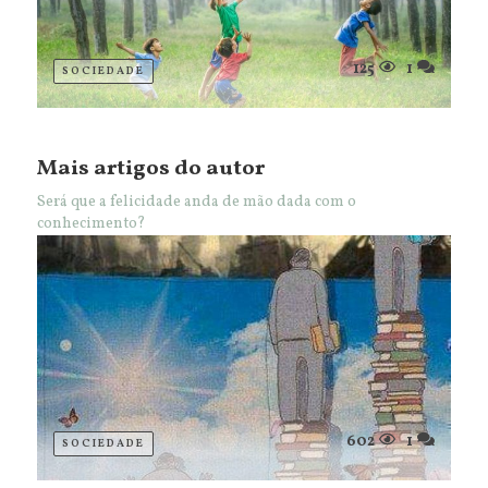
125
1
SOCIEDADE
Mais artigos do autor
Será que a felicidade anda de mão dada com o
conhecimento?
602
1
SOCIEDADE