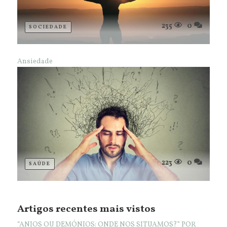
235
0
SOCIEDADE
Ansiedade
223
0
SAÚDE
Artigos recentes mais vistos
“ANJOS OU DEMÓNIOS: ONDE NOS SITUAMOS?” POR