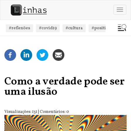
Passar
para
Toggl
o
navig
conteúdo
principal
#reflexões
#covid19
#cultura
#positivismo
#
Como a verdade pode ser
uma ilusão
Visualizações: 131 | Comentários: 0