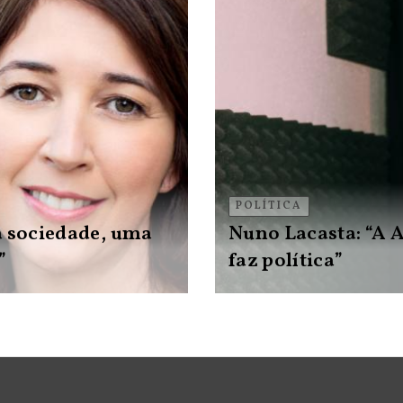
POLÍTICA
a sociedade, uma
Nuno Lacasta: “A 
”
faz política”