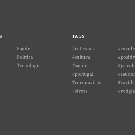
S
TAGS
Saúde
#reflexões
#covid1
Política
#cultura
#positi
Tecnologia
#saude
#psicol
#portugal
#saude
#coronavírus
#covid-
#stress
#religi