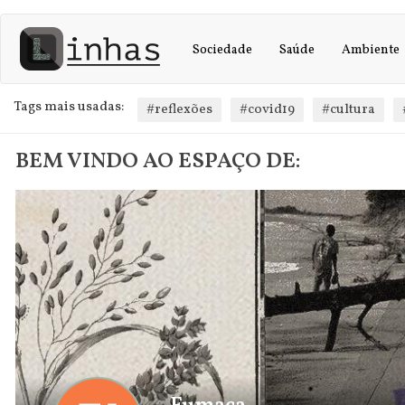
Main
User
Passar
para
navigation
account
Sociedade
Saúde
Ambiente
o
conteúdo
menu
principal
Tags mais usadas:
#reflexões
#covid19
#cultura
BEM VINDO AO ESPAÇO DE: