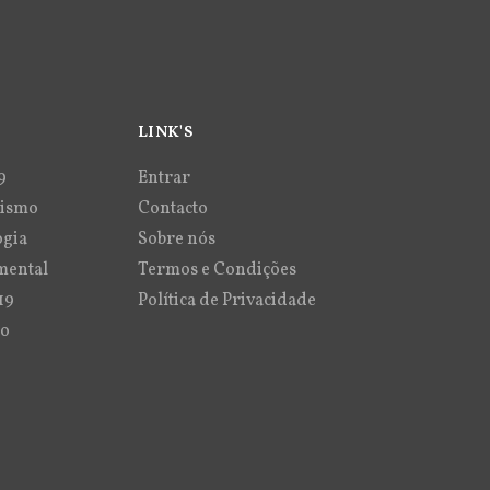
LINK'S
9
Entrar
vismo
Contacto
ogia
Sobre nós
mental
Termos e Condições
19
Política de Privacidade
ão