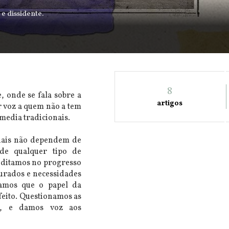
e dissidente.
8
 onde se fala sobre a
artigos
r voz a quem não a tem
 media tradicionais.
riais não dependem de
e qualquer tipo de
editamos no progresso
gurados e necessidades
tamos que o papel da
feito. Questionamos as
tes, e damos voz aos