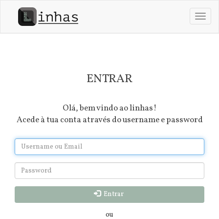
Passar
para
Toggl
o
navig
conteúdo
principal
ENTRAR
Olá, bem vindo ao linhas!
Acede à tua conta através do username e password
Entrar
ou