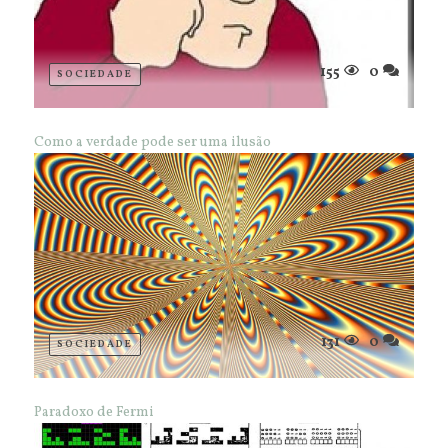
155
0
SOCIEDADE
Como a verdade pode ser uma ilusão
131
0
SOCIEDADE
Paradoxo de Fermi