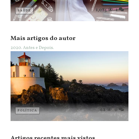
1,085
1
SAÚDE
Mais artigos do autor
2020. Antes e Depois.
68
0
POLÍTICA
Artigos recentes mais vistos