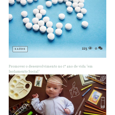
223
0
SAÚDE
Promover o desenvolvimento no 1º ano de vida "em
Isolamento Social"