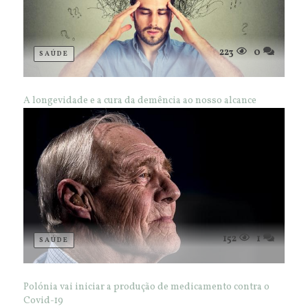
223
0
SAÚDE
A longevidade e a cura da demência ao nosso alcance
152
1
SAÚDE
Polónia vai iniciar a produção de medicamento contra o
Covid-19