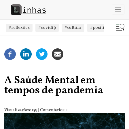
Passar
para
Toggl
o
navig
conteúdo
principal
#reflexões
#covid19
#cultura
#positivismo
#
A Saúde Mental em
tempos de pandemia
Visualizações: 159 | Comentários: 1